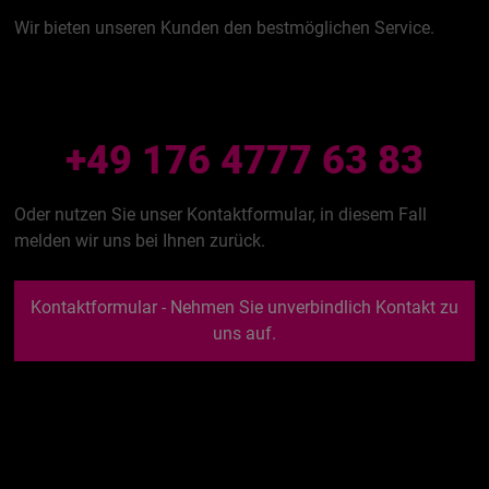
Wir bieten unseren Kunden den bestmöglichen Service.
Informieren Sie sich ausführlich, wir nehmen uns Zeit für
Sie und beantworten Ihre Fragen sehr gerne. Rufen Sie uns
an (klickbarer Telefon Link):
+49 176 4777 63 83
Oder nutzen Sie unser Kontaktformular, in diesem Fall
melden wir uns bei Ihnen zurück.
Kontaktformular - Nehmen Sie unverbindlich Kontakt zu
uns auf.